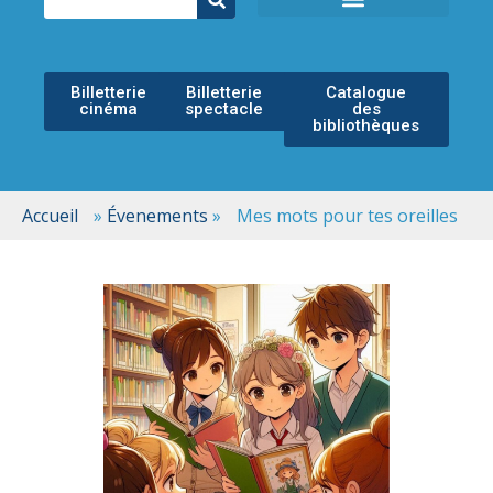
ÉCOLE MUNICIPALE DE MUSIQUE
ESPACE CULTUREL
Billetterie
Billetterie
Catalogue
cinéma
spectacle
des
bibliothèques
Accueil
»
Évenements
»
Mes mots pour tes oreilles