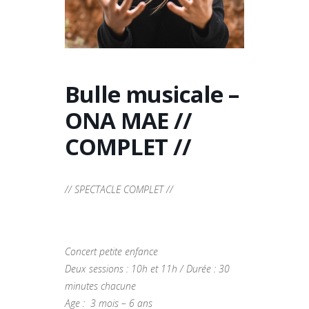
Bulle musicale –
ONA MAE //
COMPLET //
// SPECTACLE COMPLET //
Concert petite enfance
Deux sessions :
10h et 11h / Durée : 30
minutes chacune
Age : 3 mois – 6 ans