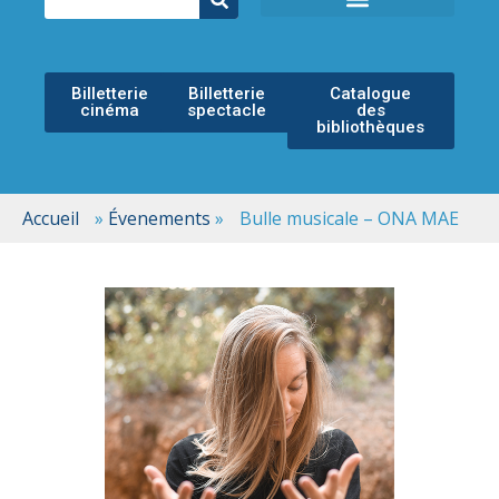
ÉCOLE MUNICIPALE DE MUSIQUE
ESPACE CULTUREL
Billetterie
Billetterie
Catalogue
cinéma
spectacle
des
bibliothèques
Accueil
»
Évenements
»
Bulle musicale – ONA MAE