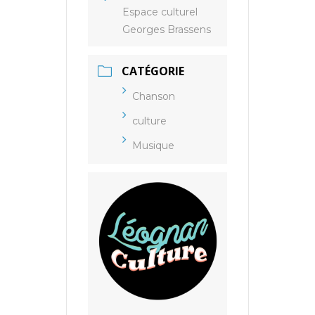
Espace culturel
Georges Brassens
CATÉGORIE
Chanson
culture
Musique