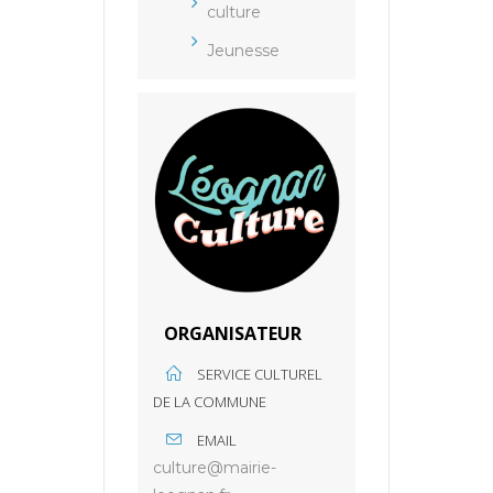
culture
Jeunesse
ORGANISATEUR
SERVICE CULTUREL
DE LA COMMUNE
EMAIL
culture@mairie-