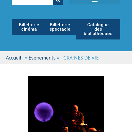
ÉCOLE MUNICIPALE DE MUSIQUE
ESPACE CULTUREL
Billetterie
Billetterie
Catalogue
cinéma
spectacle
des
bibliothèques
Accueil
»
Évenements
»
GRAINES DE VIE