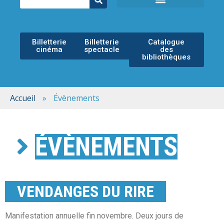
ÉCOLE MUNICIPALE DE MUSIQUE
ESPACE CULTUREL
Billetterie
Billetterie
Catalogue
cinéma
spectacle
des
bibliothèques
Accueil
»
Évènements
ÉVÈNEMENTS
VENDANGES DU RIRE
Manifestation annuelle fin novembre. Deux jours de