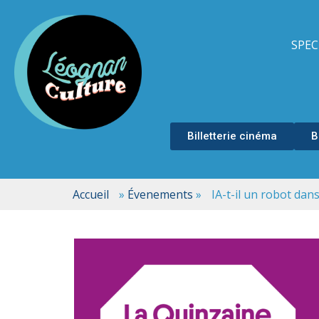
SPEC
Billetterie cinéma
B
Accueil
»
Évenements
»
IA-t-il un robot dans 