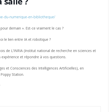
 salle ?
aine-du-numerique-en-bibliotheque/
pour demain ». Est-ce vraiment le cas ?
oi le lien entre IA et robotique ?
is de L’INRIA (Institut national de recherche en sciences et
n expérience et répondre à vos questions.
s et Consciences des Intelligences Artificielles), en
 Poppy Station.
r