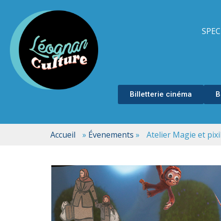
SPEC
Billetterie cinéma
B
Accueil
»
Évenements
»
Atelier Magie et pixi