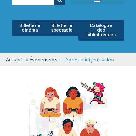
ÉCOLE MUNICIPALE DE MUSIQUE
ESPACE CULTUREL
Billetterie
Billetterie
Catalogue
cinéma
spectacle
des
bibliothèques
Accueil
»
Évenements
»
Après-midi jeux vidéo