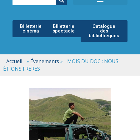
ÉCOLE MUNICIPALE DE MUSIQUE
ESPACE CULTUREL
Billetterie
Billetterie
Catalogue
cinéma
spectacle
des
bibliothèques
Accueil
»
Évenements
»
MOIS DU DOC : NOUS
ÉTIONS FRÈRES