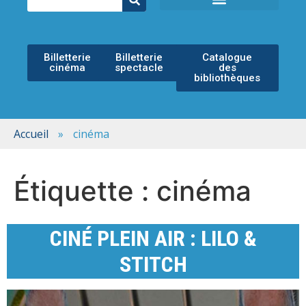
ÉCOLE MUNICIPALE DE MUSIQUE
ESPACE CULTUREL
Billetterie
Billetterie
Catalogue
cinéma
spectacle
des
bibliothèques
Accueil
»
cinéma
Étiquette :
cinéma
CINÉ PLEIN AIR : LILO &
STITCH