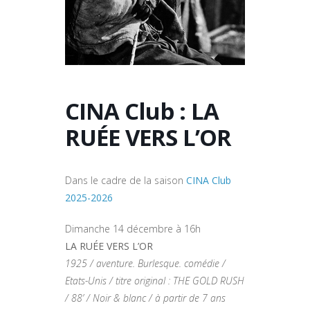
CINA Club : LA
RUÉE VERS L’OR
Dans le cadre de la saison
CINA Club
2025-2026
Dimanche 14 décembre à 16h
LA RUÉE VERS L’OR
1925 / aventure. Burlesque. comédie /
Etats-Unis / titre original : THE GOLD RUSH
/ 88’ / Noir & blanc / à partir de 7 ans