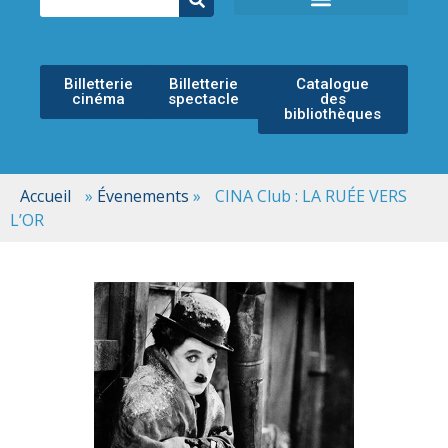
ÉCOLE MUNICIPALE DE MUSIQUE
ESPACE CULTUREL
Billetterie
Billetterie
Catalogue
cinéma
spectacle
des
bibliothèques
Accueil
»
Évenements
»
CINA Club : LA RUÉE VERS
L’OR