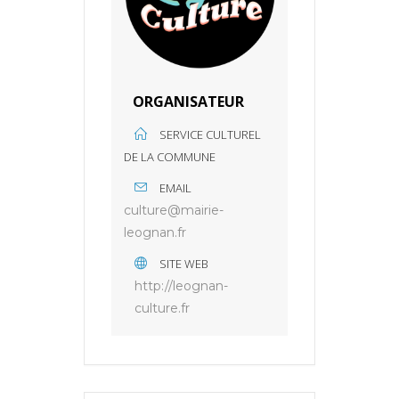
ORGANISATEUR
SERVICE CULTUREL
DE LA COMMUNE
EMAIL
culture@mairie-
leognan.fr
SITE WEB
http://leognan-
culture.fr