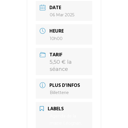
DATE
06 Mar 2025
HEURE
10h00
TARIF
5,50 € la
séance
PLUS D'INFOS
Billetterie
LABELS
Agenda de la
mairie Léognan,