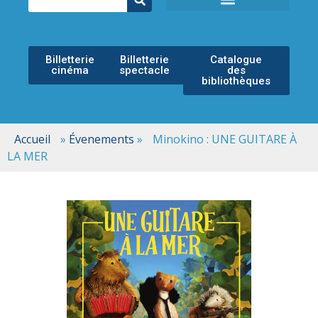
ÉCOLE MUNICIPALE DE MUSIQUE
ESPACE CULTUREL
Billetterie
Billetterie
Catalogue
cinéma
spectacle
des
bibliothèques
Accueil
»
Évenements
»
Minokino : UNE GUITARE À
LA MER