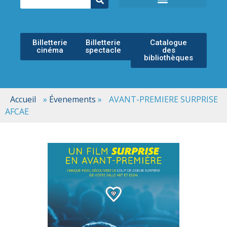
ÉCOLE MUNICIPALE DE MUSIQUE
ESPACE CULTUREL
Billetterie
Billetterie
Catalogue
cinéma
spectacle
des
bibliothèques
Accueil
»
Évenements
»
AVANT-PREMIERE SURPRISE
AFCAE