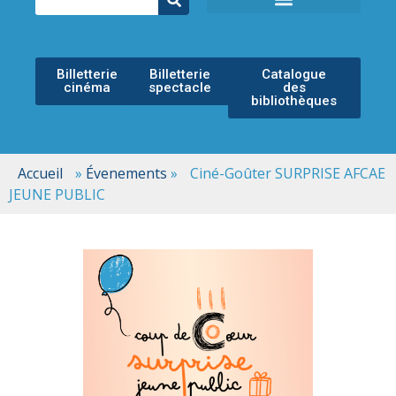
ÉCOLE MUNICIPALE DE MUSIQUE
ESPACE CULTUREL
Billetterie
Billetterie
Catalogue
cinéma
spectacle
des
bibliothèques
Accueil
»
Évenements
»
Ciné-Goûter SURPRISE AFCAE
JEUNE PUBLIC