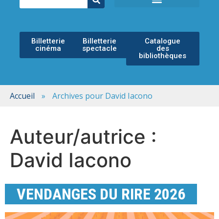
ÉCOLE MUNICIPALE DE MUSIQUE
ESPACE CULTUREL
Billetterie
Billetterie
Catalogue
cinéma
spectacle
des
bibliothèques
Accueil
»
Archives pour David Iacono
Auteur/autrice :
David Iacono
VENDANGES DU RIRE 2026