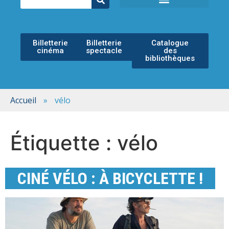
ÉCOLE MUNICIPALE DE MUSIQUE
ESPACE CULTUREL
Billetterie
Billetterie
Catalogue
cinéma
spectacle
des
bibliothèques
Accueil
»
vélo
Étiquette :
vélo
CINÉ VÉLO : À BICYCLETTE !