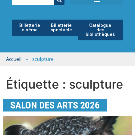
ÉCOLE MUNICIPALE DE MUSIQUE
ESPACE CULTUREL
Billetterie
Billetterie
Catalogue
cinéma
spectacle
des
bibliothèques
Accueil
»
sculpture
Étiquette :
sculpture
SALON DES ARTS 2026