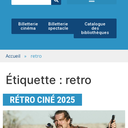
ÉCOLE MUNICIPALE DE MUSIQUE
ESPACE CULTUREL
Billetterie
Billetterie
Catalogue
cinéma
spectacle
des
bibliothèques
Accueil
»
retro
Étiquette :
retro
RÉTRO CINÉ 2025