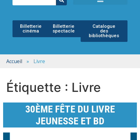
ÉCOLE MUNICIPALE DE MUSIQUE
ESPACE CULTUREL
Billetterie
Billetterie
Catalogue
cinéma
spectacle
des
bibliothèques
Accueil
»
Livre
Étiquette :
Livre
30ÈME FÊTE DU LIVRE
JEUNESSE ET BD