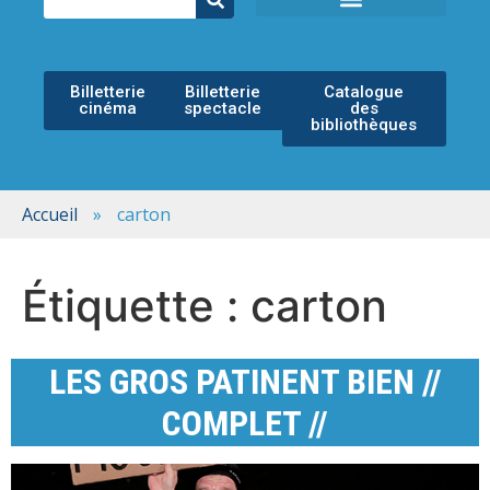
ÉCOLE MUNICIPALE DE MUSIQUE
ESPACE CULTUREL
Billetterie
Billetterie
Catalogue
cinéma
spectacle
des
bibliothèques
Accueil
»
carton
Étiquette :
carton
LES GROS PATINENT BIEN //
COMPLET //