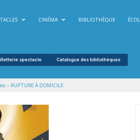
TACLES
CINÉMA
BIBLIOTHÈQUE
ÉCOL
illetterie spectacle
Catalogue des bibliothèques
ères – RUPTURE À DOMICILE