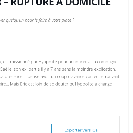
es – RUPTURE À DOMICILE
r quelqu’un pour le faire à votre place ?
m », est missionné par Hyppolite pour annoncer à sa compagne
 Gaëlle, son ex, partie il y a 7 ans sans la moindre explication.
 sa présence. Il pense avoir un coup d’avance car, en retrouvant
bataire… Mais Eric est loin de se douter qu’Hyppolite a changé
+ Exporter vers iCal