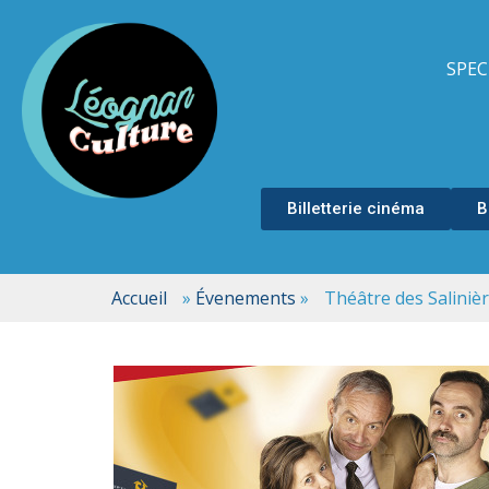
SPEC
Billetterie cinéma
B
Accueil
»
Évenements
»
Théâtre des Salini