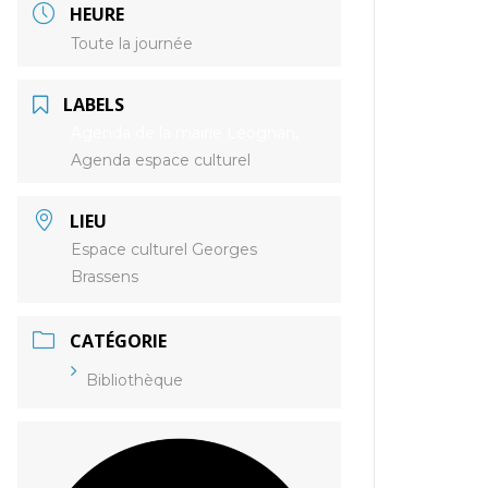
HEURE
Toute la journée
LABELS
Agenda de la mairie Léognan,
Agenda espace culturel
LIEU
Espace culturel Georges
Brassens
CATÉGORIE
Bibliothèque