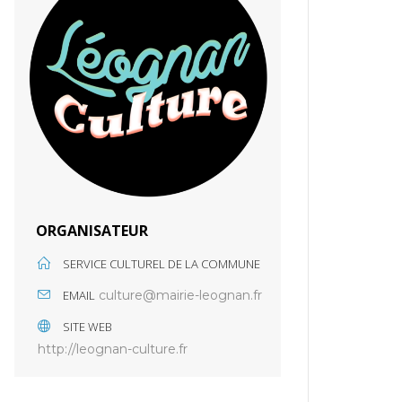
ORGANISATEUR
SERVICE CULTUREL DE LA COMMUNE
EMAIL
culture@mairie-leognan.fr
SITE WEB
http://leognan-culture.fr