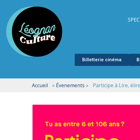
SPEC
Billetterie cinéma
B
Accueil
»
Évenements
»
Participe à Lire, élir