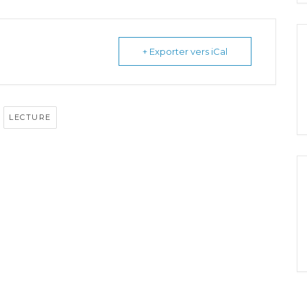
+ Exporter vers iCal
,
LECTURE