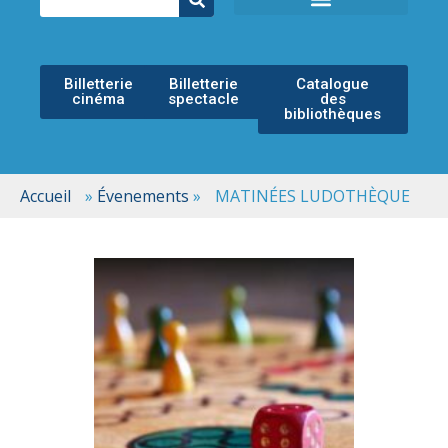
ÉCOLE MUNICIPALE DE MUSIQUE
ESPACE CULTUREL
Billetterie
Billetterie
Catalogue
cinéma
spectacle
des
bibliothèques
Accueil
»
Évenements
»
MATINÉES LUDOTHÈQUE