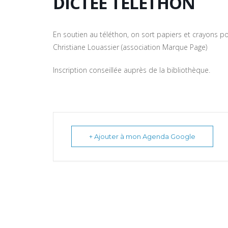
DICTÉE TÉLÉTHON
En soutien au téléthon, o
n sort papiers et crayons 
Christiane
L
ouassier
(association Marque Page)
Inscription conseillée auprès de la bibliothèque.
+ Ajouter à mon Agenda Google