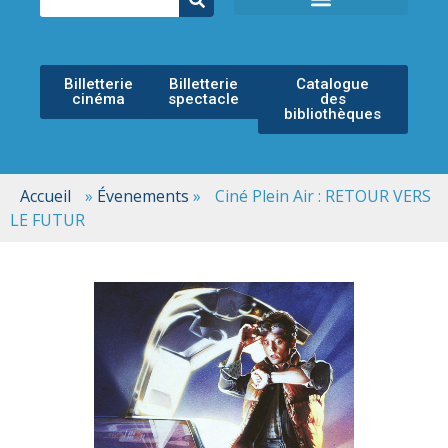
ÉCOLE MUNICIPALE DE MUSIQUE
ESPACE CULTUREL
Billetterie
Billetterie
Catalogue
cinéma
spectacle
des
bibliothèques
Accueil
»
Évenements
»
Ciné Plein Air : RETOUR VERS
LE FUTUR