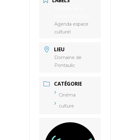
LABELS
Agenda de la
mairie Léognan,
Agenda espace
culturel
LIEU
Domaine de
Pontaulic
CATÉGORIE
Cinéma
culture