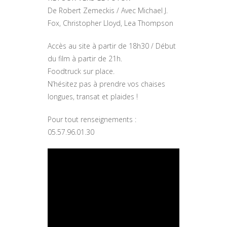
De
Robert Zemeckis /
Avec
Michael J.
Fox, Christopher Lloyd, Lea Thompson
Accès au site à partir de 18h30 / Début
du film à partir de 21h.
Foodtruck sur place.
N’hésitez pas à prendre vos chaises
longues, transat et plaides !
Pour tout renseignements :
05.57.96.01.30