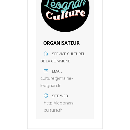
ORGANISATEUR
SERVICE CULTUREL
DE LA COMMUNE
EMAIL
culture@mairie-
leognan.fr
SITE WEB
http://leognan-
culture.fr