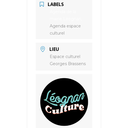
LABELS
Agenda de la
mairie Léognan,
Agenda espace
culturel
LIEU
Espace culturel
Georges Brassens