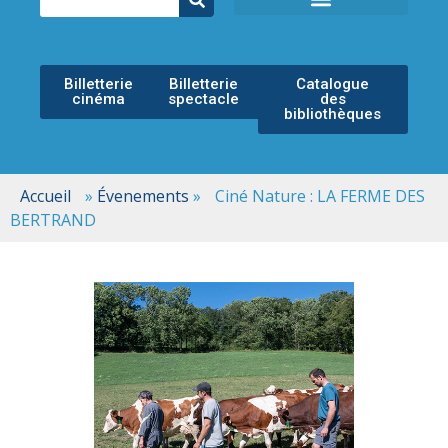
ÉCOLE MUNICIPALE DE MUSIQUE
ESPACE CULTUREL
Billetterie
Billetterie
Catalogue
cinéma
spectacle
des
bibliothèques
Accueil
»
Évenements
»
Ciné Nature : LA FERME DES
BERTRAND