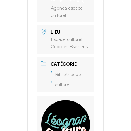
mairie Léognan,
Agenda espace
culturel
LIEU
Espace culturel
Georges Brassens
CATÉGORIE
Bibliothèque
culture