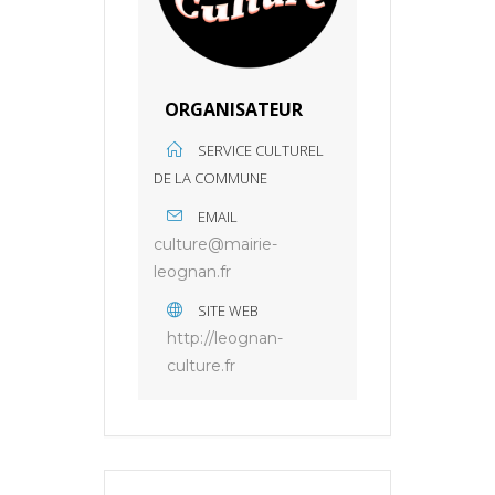
ORGANISATEUR
SERVICE CULTUREL
DE LA COMMUNE
EMAIL
culture@mairie-
leognan.fr
SITE WEB
http://leognan-
culture.fr