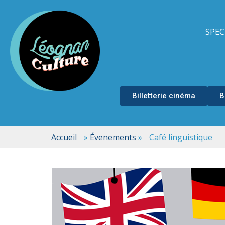
SPEC
Billetterie cinéma
B
Accueil
»
Évenements
»
Café linguistique