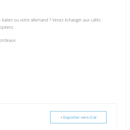
re italien ou votre allemand ? Venez échanger aux cafés
ropéens.
Bordeaux.
+ Exporter vers iCal