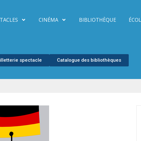
TACLES
CINÉMA
BIBLIOTHÈQUE
ÉCOL
illetterie spectacle
Catalogue des bibliothèques