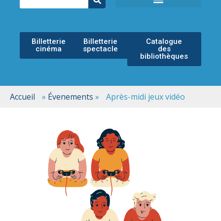
ÉCOLE MUNICIPALE DE MUSIQUE
ESPACE CULTUREL
Billetterie
Billetterie
Catalogue
cinéma
spectacle
des
bibliothèques
Accueil
»
Évenements
»
Après-midi jeux vidéo